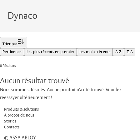
Dynaco
Filtrer
Trier par
Pertinence
Les plus récents en premier
Les moins récents
A-Z
Z-A
0 Résultats
Aucun résultat trouvé
Nous sommes désolés. Aucun produit n’a été trouvé. Veuillez
réessayer ultérieurement !
Produits & solutions
À propos de nous
Stories
Contacts
© ASSA ABLOY