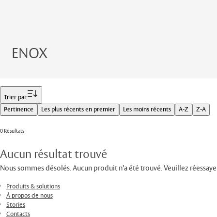
ENOX
Filtrer
Trier par
Pertinence
Les plus récents en premier
Les moins récents
A-Z
Z-A
0 Résultats
Aucun résultat trouvé
Nous sommes désolés. Aucun produit n’a été trouvé. Veuillez réessaye
Produits & solutions
À propos de nous
Stories
Contacts