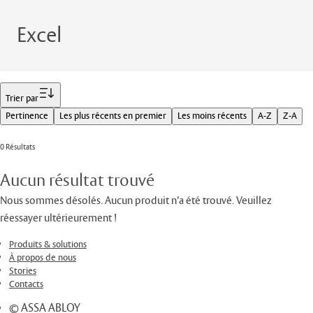
Excel
Filtrer
Trier par
Pertinence
Les plus récents en premier
Les moins récents
A-Z
Z-A
0 Résultats
Aucun résultat trouvé
Nous sommes désolés. Aucun produit n’a été trouvé. Veuillez
réessayer ultérieurement !
Produits & solutions
À propos de nous
Stories
Contacts
© ASSA ABLOY