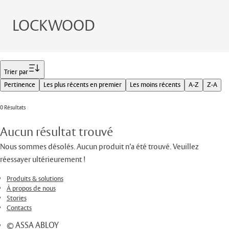
LOCKWOOD
Filtrer
Trier par
Pertinence
Les plus récents en premier
Les moins récents
A-Z
Z-A
0 Résultats
Aucun résultat trouvé
Nous sommes désolés. Aucun produit n’a été trouvé. Veuillez
réessayer ultérieurement !
Produits & solutions
À propos de nous
Stories
Contacts
© ASSA ABLOY