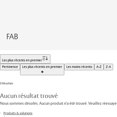
FAB
Filtrer
Les plus récents en premier
Pertinence
Les plus récents en premier
Les moins récents
A-Z
Z-A
0 Résultats
Aucun résultat trouvé
Nous sommes désolés. Aucun produit n’a été trouvé. Veuillez réessaye
Produits & solutions