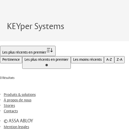
KEYper Systems
Filtrer
Les plus récents en premier
Pertinence
Les plus récents en premier
Les moins récents
A-Z
Z-A
0 Résultats
Produits & solutions
À propos de nous
Stories
Contacts
© ASSA ABLOY
Mention legales