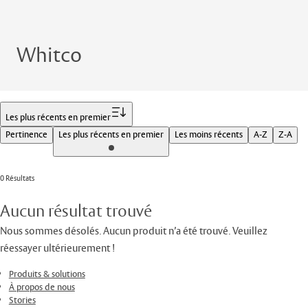
Whitco
Filtrer
Les plus récents en premier
Pertinence
Les plus récents en premier
Les moins récents
A-Z
Z-A
0 Résultats
Aucun résultat trouvé
Nous sommes désolés. Aucun produit n’a été trouvé. Veuillez
réessayer ultérieurement !
Produits & solutions
À propos de nous
Stories