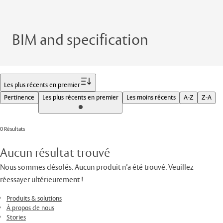
BIM and specification
Filtrer
Les plus récents en premier
Pertinence
Les plus récents en premier
Les moins récents
A-Z
Z-A
0 Résultats
Aucun résultat trouvé
Nous sommes désolés. Aucun produit n’a été trouvé. Veuillez
réessayer ultérieurement !
Produits & solutions
À propos de nous
Stories